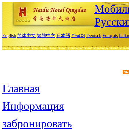
Мобиль
Русски
English
简体中文
繁體中文
日本語
한국어
Deutsch
Français
Itali
Главная
Информация
забронировать