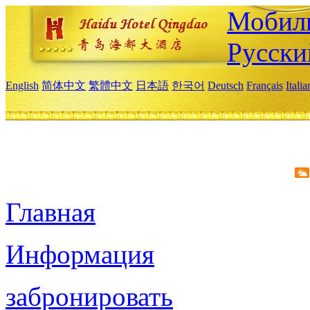
Мобиль
Русски
English
简体中文
繁體中文
日本語
한국어
Deutsch
Français
Itali
Главная
Информация
забронировать