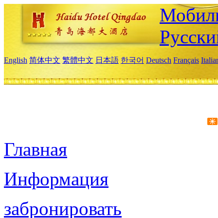
Мобиль
Русски
English
简体中文
繁體中文
日本語
한국어
Deutsch
Français
Itali
Главная
Информация
забронировать