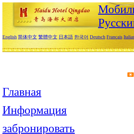
Мобиль
Русски
English
简体中文
繁體中文
日本語
한국어
Deutsch
Français
Itali
Главная
Информация
забронировать