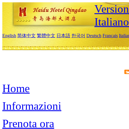
Version
Italiano
English
简体中文
繁體中文
日本語
한국어
Deutsch
Français
Itali
Home
Informazioni
Prenota ora