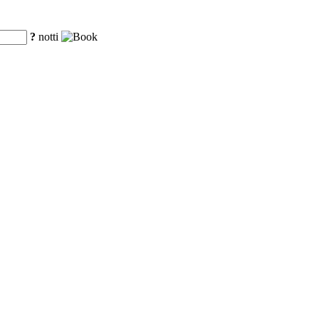
?
notti