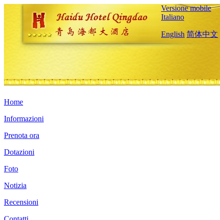
Versione mobile
Italiano
English
简体中文
Home
Informazioni
Prenota ora
Dotazioni
Foto
Notizia
Recensioni
Contatti