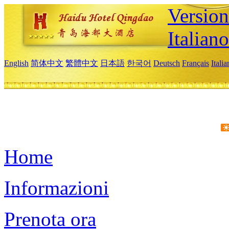
Version
Italiano
English
简体中文
繁體中文
日本語
한국어
Deutsch
Français
Itali
Home
Informazioni
Prenota ora