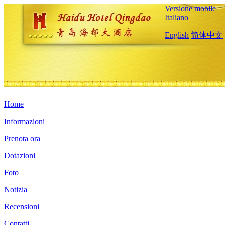
Versione mobile
Italiano
English
简体中文
Home
Informazioni
Prenota ora
Dotazioni
Foto
Notizia
Recensioni
Contatti