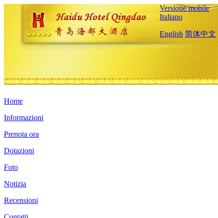
Versione mobile
Italiano
English
简体中文
Home
Informazioni
Prenota ora
Dotazioni
Foto
Notizia
Recensioni
Contatti