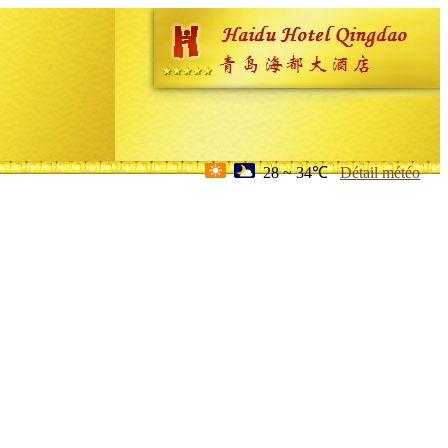
28 ~ 34℃
Détail météo