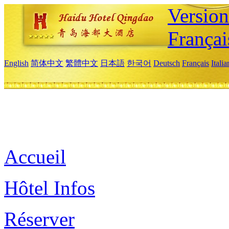
Versio
Françai
English
简体中文
繁體中文
日本語
한국어
Deutsch
Français
Itali
Accueil
Hôtel Infos
Réserver