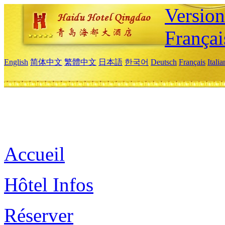
Versio
Françai
English
简体中文
繁體中文
日本語
한국어
Deutsch
Français
Itali
Accueil
Hôtel Infos
Réserver