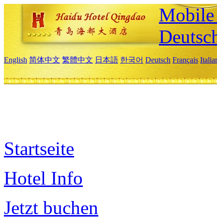
Mobile 
Deutsc
English
简体中文
繁體中文
日本語
한국어
Deutsch
Français
Itali
Startseite
Hotel Info
Jetzt buchen