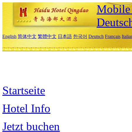
Mobile 
Deutsc
English
简体中文
繁體中文
日本語
한국어
Deutsch
Français
Itali
Startseite
Hotel Info
Jetzt buchen